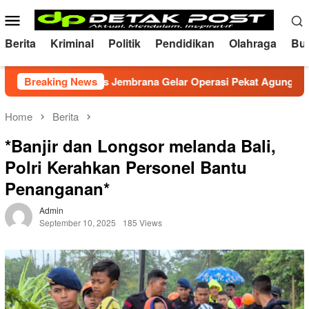
Skip
Mobile
to
Menu
content
Berita
Kriminal
Politik
Pendidikan
Olahraga
Bu
dusif, Polres Jembrana Gelar Operasi Pekat Agung 2026
Breaking News
Home
Berita
*Banjir dan Longsor melanda Bali,
Polri Kerahkan Personel Bantu
Penanganan*
Admin
September 10, 2025
185 Views