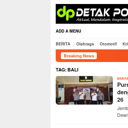
Skip
to
content
ADD A MENU
BERITA
Olahraga
Otomotif
Kr
Breaking News
Wuj
TAG:
BALI
BERIT
Pur
den
26
Jemb
Dewi 