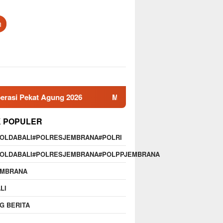
h
kat Agung 2026
Memperkuat Profesionalisme,Disiplin,d
K POPULER
POLDABALI#POLRESJEMBRANA#POLRI
POLDABALI#POLRESJEMBRANA#POLPPJEMBRANA
EMBRANA
LI
G BERITA