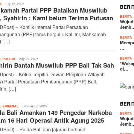
admin
July 15, 2025
K
BERI
kamah Partai PPP Batalkan Muswilub
i, Syahirin : Kami belum Terima Putusan
BERITA
Wujud
(DPost) – Konflik internal Partai Persatuan
Jemb
ngunan (PPP) terus bergulir. Kali ini, Mahkamah
BERITA
i […]
Memper
…
BERITA
,
admin
May 27, 2025
A
POLITIK
*Wakap
hirin Bantah Muswilub PPP Bali Tak Sah
di…
(Dpost) – Ketua Terpilih Dewan Pimpinan Wilayah
) Partai Persatuan Pembangunan (PPP) Bali,
rin, […]
BERI
,
admin
February 7, 2025
A
KRIMINAL
da Bali Amankan 149 Pengedar Narkoba
BERITA
Wujud
am 16 Hari Operasi Antik Agung 2025
Jemb
(DPost) – Polda Bali dan jajaran berhasil