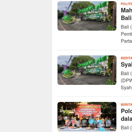
POLITI
Mah
Bal
Bali 
Pemba
Parta
BERIT
Sya
Bali 
(DPW
Syahi
BERIT
Pol
dal
Bali 