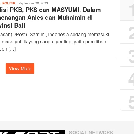
,
admin
September 20, 2023
A
POLITIK
lisi PKB, PKS dan MASYUMI, Dalam
enangan Anies dan Muhaimin di
insi Bali
asar (DPost) -Saat ini, Indonesia sedang memasuki
masa politik yang sangat penting, yaitu pemilihan
den […]
View More
SOCIAL NETWORK