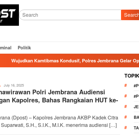
Searc
iminal
Politik
udkan Kamtibmas Kondusif, Polres Jembrana Gelar Operasi Pe
TOPI
admin
July 16, 2025
#
A
nawirawan Polri Jembrana Audiensi
#
gan Kapolres, Bahas Rangkaian HUT ke-
J
rana (Dpost) – Kapolres Jembrana AKBP Kadek Citra
BA
Suparwati, S.H., S.I.K., M.I.K. menerima audiensi […]
TA