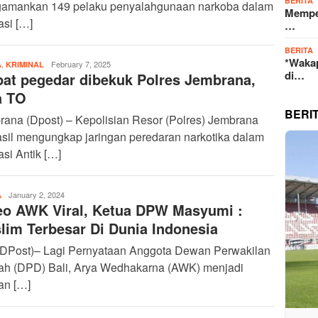
BERITA
amankan 149 pelaku penyalahgunaan narkoba dalam
Memper
asi […]
…
BERITA
*Wakap
,
admin
February 7, 2025
A
KRIMINAL
di…
at pegedar dibekuk Polres Jembrana,
a TO
BERI
ana (Dpost) – Kepolisian Resor (Polres) Jembrana
sil mengungkap jaringan peredaran narkotika dalam
si Antik […]
admin
January 2, 2024
A
eo AWK Viral, Ketua DPW Masyumi :
lim Terbesar Di Dunia Indonesia
 (DPost)– Lagi Pernyataan Anggota Dewan Perwakilan
ah (DPD) Bali, Arya Wedhakarna (AWK) menjadi
an […]