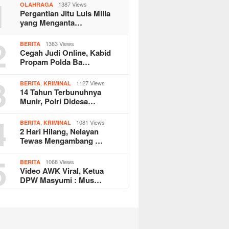
1
1387 Views
OLAHRAGA
Pergantian Jitu Luis Milla
yang Menganta…
2
1383 Views
BERITA
Cegah Judi Online, Kabid
Propam Polda Ba…
3
,
1127 Views
BERITA
KRIMINAL
14 Tahun Terbunuhnya
Munir, Polri Didesa…
4
,
1081 Views
BERITA
KRIMINAL
2 Hari Hilang, Nelayan
Tewas Mengambang …
5
1068 Views
BERITA
Video AWK Viral, Ketua
DPW Masyumi : Mus…