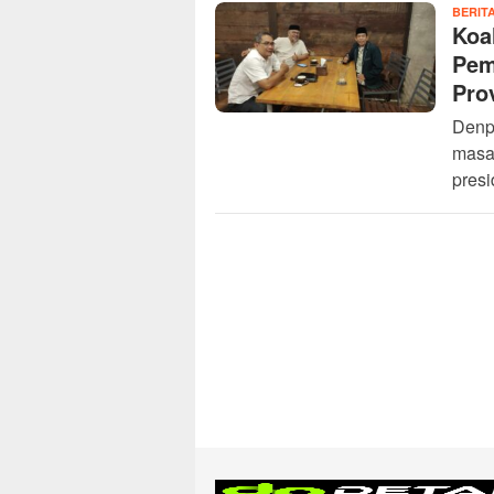
BERIT
Koa
Pem
Prov
Denp
masa-
presi