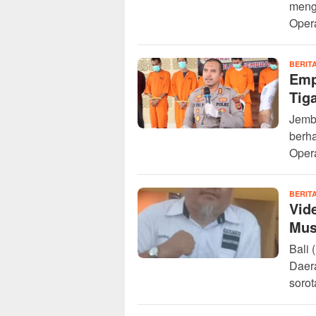
meng
Oper
BERIT
Emp
Tig
Jembr
berha
Opera
BERIT
Vid
Mus
Bali
Daer
sorot