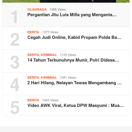
1
1386 Views
OLAHRAGA
Pergantian Jitu Luis Milla yang Menganta…
2
1375 Views
BERITA
Cegah Judi Online, Kabid Propam Polda Ba…
3
,
1125 Views
BERITA
KRIMINAL
14 Tahun Terbunuhnya Munir, Polri Didesa…
4
,
1081 Views
BERITA
KRIMINAL
2 Hari Hilang, Nelayan Tewas Mengambang …
5
1063 Views
BERITA
Video AWK Viral, Ketua DPW Masyumi : Mus…