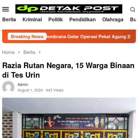
Skip
Mobile
to
Menu
content
Berita
Kriminal
Politik
Pendidikan
Olahraga
Bu
if, Polres Jembrana Gelar Operasi Pekat Agung 2026
Breaking News
M
Home
Berita
Razia Rutan Negara, 15 Warga Binaan
di Tes Urin
Admin
August 1, 2024
443 Views