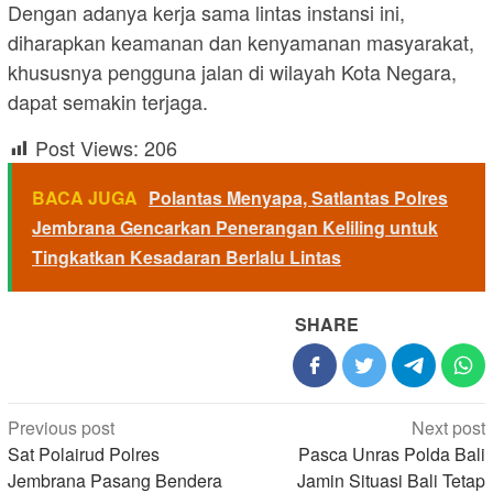
Dengan adanya kerja sama lintas instansi ini,
diharapkan keamanan dan kenyamanan masyarakat,
khususnya pengguna jalan di wilayah Kota Negara,
dapat semakin terjaga.
Post Views:
206
BACA JUGA
Polantas Menyapa, Satlantas Polres
Jembrana Gencarkan Penerangan Keliling untuk
Tingkatkan Kesadaran Berlalu Lintas
SHARE
Post
Previous post
Next post
navigation
Sat Polairud Polres
Pasca Unras Polda Bali
Jembrana Pasang Bendera
Jamin Situasi Bali Tetap