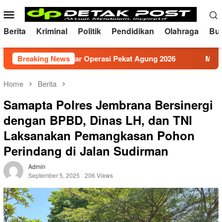
Skip
Mobile
to
Menu
content
Berita
Kriminal
Politik
Pendidikan
Olahraga
Bu
 Jembrana Gelar Operasi Pekat Agung 2026
Breaking News
Memperkuat 
Home
Berita
Samapta Polres Jembrana Bersinergi
dengan BPBD, Dinas LH, dan TNI
Laksanakan Pemangkasan Pohon
Perindang di Jalan Sudirman
Admin
September 5, 2025
206 Views