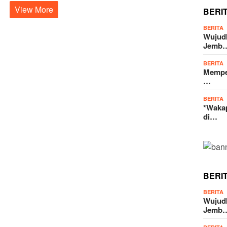
View More
BERI
BERITA
Wujud
Jemb
BERITA
Memper
…
BERITA
*Wakap
di…
BERI
BERITA
Wujud
Jemb