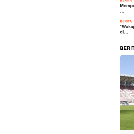
BERITA
Memper
…
BERITA
*Wakap
di…
BERI