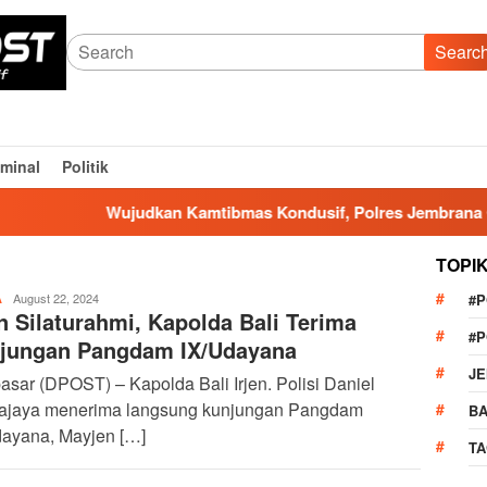
Searc
iminal
Politik
Wujudkan Kamtibmas Kondusif, Polres Jembrana Gelar O
TOPI
admin
August 22, 2024
#
A
in Silaturahmi, Kapolda Bali Terima
#
jungan Pangdam IX/Udayana
J
sar (DPOST) – Kapolda Bali Irjen. Polisi Daniel
yajaya menerima langsung kunjungan Pangdam
BA
dayana, Mayjen […]
TA