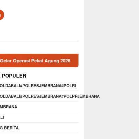
h
perasi Pekat Agung 2026
Memperkuat Profesionalisme,D
K POPULER
POLDABALI#POLRESJEMBRANA#POLRI
POLDABALI#POLRESJEMBRANA#POLPPJEMBRANA
EMBRANA
LI
G BERITA