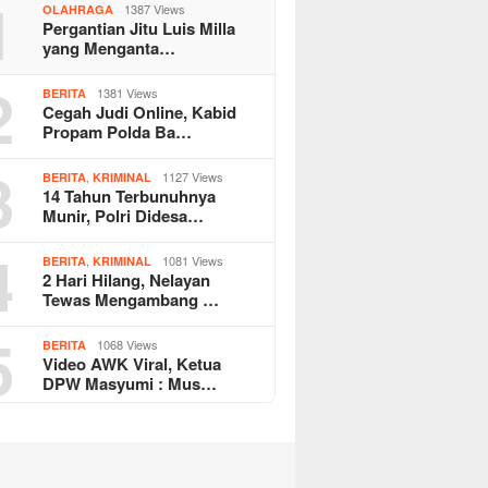
1
1387 Views
OLAHRAGA
Pergantian Jitu Luis Milla
yang Menganta…
2
1381 Views
BERITA
Cegah Judi Online, Kabid
Propam Polda Ba…
3
,
1127 Views
BERITA
KRIMINAL
14 Tahun Terbunuhnya
Munir, Polri Didesa…
4
,
1081 Views
BERITA
KRIMINAL
2 Hari Hilang, Nelayan
Tewas Mengambang …
5
1068 Views
BERITA
Video AWK Viral, Ketua
DPW Masyumi : Mus…