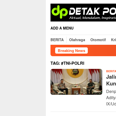
Skip
to
content
ADD A MENU
BERITA
Olahraga
Otomotif
Kr
Breaking News
TAG:
#TNI-POLRI
BERIT
Jal
Kun
Denpa
Adit
IX/U