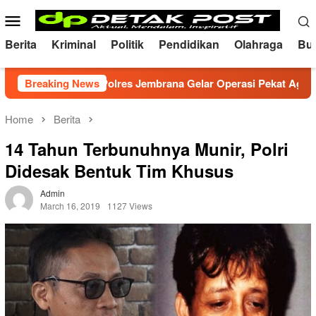
Skip
Mobile
to
Menu
content
Berita
Kriminal
Politik
Pendidikan
Olahraga
Bu
Kondusif, Polres Jembrana Gelar Operasi Pekat Agung 2026
Breaking News
Home
Berita
14 Tahun Terbunuhnya Munir, Polri
Didesak Bentuk Tim Khusus
Admin
March 16, 2019
1127 Views