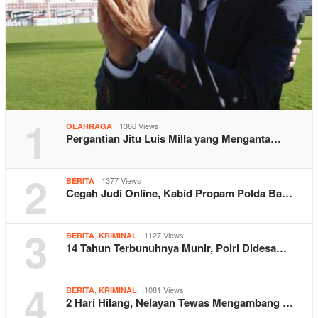
1
1386 Views
OLAHRAGA
Pergantian Jitu Luis Milla yang Menganta…
2
1377 Views
BERITA
Cegah Judi Online, Kabid Propam Polda Ba…
3
,
1127 Views
BERITA
KRIMINAL
14 Tahun Terbunuhnya Munir, Polri Didesa…
4
,
1081 Views
BERITA
KRIMINAL
2 Hari Hilang, Nelayan Tewas Mengambang …