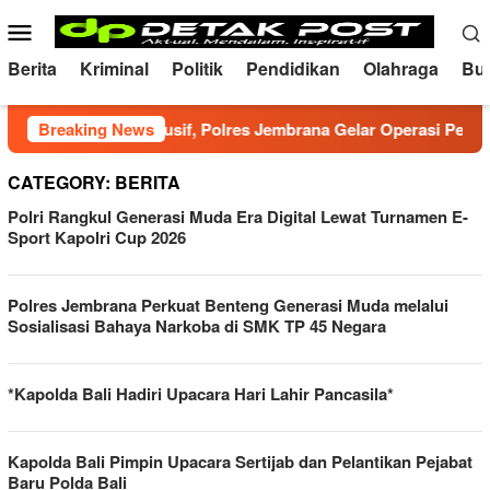
Skip
Mobile
to
Menu
content
Berita
Kriminal
Politik
Pendidikan
Olahraga
Bu
amtibmas Kondusif, Polres Jembrana Gelar Operasi Pekat Agu
Breaking News
CATEGORY:
BERITA
Polri Rangkul Generasi Muda Era Digital Lewat Turnamen E-
Sport Kapolri Cup 2026
Polres Jembrana Perkuat Benteng Generasi Muda melalui
Sosialisasi Bahaya Narkoba di SMK TP 45 Negara
*Kapolda Bali Hadiri Upacara Hari Lahir Pancasila*
Kapolda Bali Pimpin Upacara Sertijab dan Pelantikan Pejabat
Baru Polda Bali