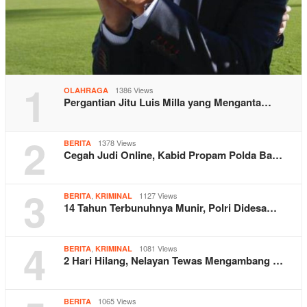
1
1386 Views
OLAHRAGA
Pergantian Jitu Luis Milla yang Menganta…
2
1378 Views
BERITA
Cegah Judi Online, Kabid Propam Polda Ba…
3
,
1127 Views
BERITA
KRIMINAL
14 Tahun Terbunuhnya Munir, Polri Didesa…
4
,
1081 Views
BERITA
KRIMINAL
2 Hari Hilang, Nelayan Tewas Mengambang …
1065 Views
BERITA