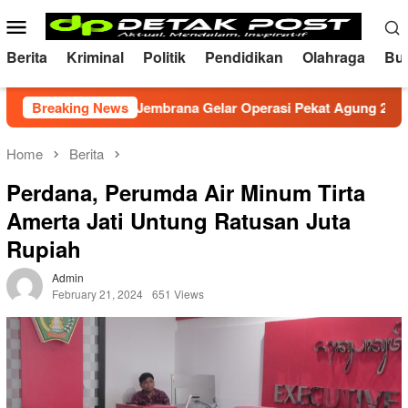
Skip
Mobile
to
Menu
content
Berita
Kriminal
Politik
Pendidikan
Olahraga
Bu
, Polres Jembrana Gelar Operasi Pekat Agung 2026
Breaking News
Me
Home
Berita
Perdana, Perumda Air Minum Tirta
Amerta Jati Untung Ratusan Juta
Rupiah
Admin
February 21, 2024
651 Views