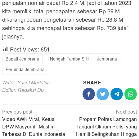
penjualan non air capai Rp 2,4 M, jadi di tahun 2023
kita memiliki total pendapatan sebesar Rp 29 M
dikurangi beban pengeluaran sebesar Rp 28,8 M
sehingga kita mendapat laba sebesar Rp. 739 juta”
jelasnya.
Post Views:
651
Bupati Jembrana
I Nengah Tamba S.H
Jembrana
Perumda Jembrana
Writer: Yusuf Mudatsir
SHARE
Editor: Redaksi Dp
Post
Previous post
Next post
navigation
Video AWK Viral, Ketua
Propam Polres Lamongan
DPW Masyumi : Muslim
Tangani Oknum Polisi yang
Terbesar Di Dunia Indonesia
Hamili Selingkuhan Hingga