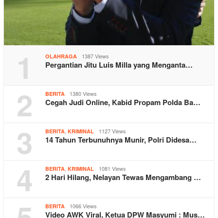
1
1387 Views
OLAHRAGA
Pergantian Jitu Luis Milla yang Menganta…
2
1380 Views
BERITA
Cegah Judi Online, Kabid Propam Polda Ba…
3
,
1127 Views
BERITA
KRIMINAL
14 Tahun Terbunuhnya Munir, Polri Didesa…
4
,
1081 Views
BERITA
KRIMINAL
2 Hari Hilang, Nelayan Tewas Mengambang …
5
1066 Views
BERITA
Video AWK Viral, Ketua DPW Masyumi : Mus…