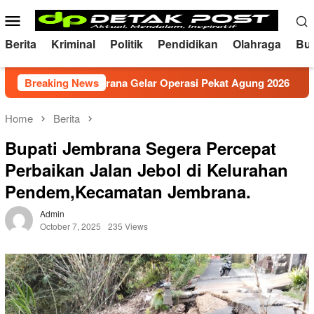
Skip
Mobile
to
Menu
content
Berita
Kriminal
Politik
Pendidikan
Olahraga
Bu
Polres Jembrana Gelar Operasi Pekat Agung 2026
Breaking News
Memp
Home
Berita
Bupati Jembrana Segera Percepat
Perbaikan Jalan Jebol di Kelurahan
Pendem,Kecamatan Jembrana.
Admin
October 7, 2025
235 Views