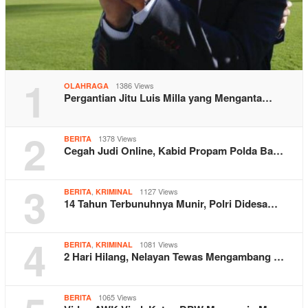
1
1386 Views
OLAHRAGA
Pergantian Jitu Luis Milla yang Menganta…
2
1378 Views
BERITA
Cegah Judi Online, Kabid Propam Polda Ba…
3
,
1127 Views
BERITA
KRIMINAL
14 Tahun Terbunuhnya Munir, Polri Didesa…
4
,
1081 Views
BERITA
KRIMINAL
2 Hari Hilang, Nelayan Tewas Mengambang …
1065 Views
BERITA