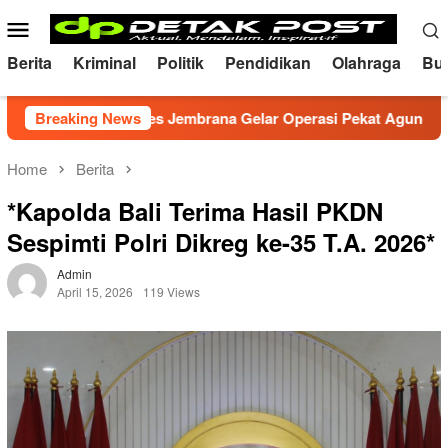
Skip
Mobile
to
Menu
content
Berita
Kriminal
Politik
Pendidikan
Olahraga
Bu
ondusif, Polres Jembrana Gelar Operasi Pekat Agung 2026
Breaking News
Home
Berita
*Kapolda Bali Terima Hasil PKDN
Sespimti Polri Dikreg ke-35 T.A. 2026*
Admin
April 15, 2026
119 Views