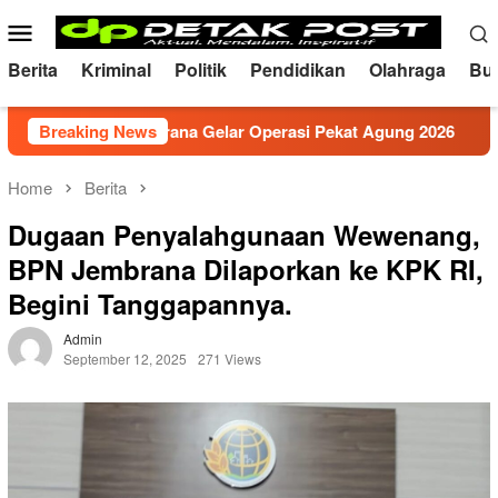
Skip
Mobile
to
Menu
content
Berita
Kriminal
Politik
Pendidikan
Olahraga
Bu
lres Jembrana Gelar Operasi Pekat Agung 2026
Breaking News
Memperk
Home
Berita
Dugaan Penyalahgunaan Wewenang,
BPN Jembrana Dilaporkan ke KPK RI,
Begini Tanggapannya.
Admin
September 12, 2025
271 Views