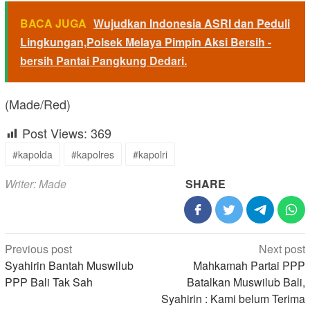
BACA JUGA
Wujudkan Indonesia ASRI dan Peduli
Lingkungan,Polsek Melaya Pimpin Aksi Bersih -
bersih Pantai Pangkung Dedari.
(Made/Red)
Post Views:
369
#kapolda
#kapolres
#kapolri
Writer: Made
SHARE
Post
Previous post
Next post
navigation
Syahirin Bantah Muswilub
Mahkamah Partai PPP
PPP Bali Tak Sah
Batalkan Muswilub Bali,
Syahirin : Kami belum Terima