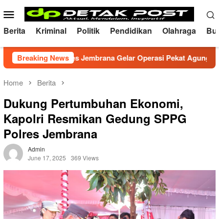
Skip
Mobile
to
Menu
content
Berita
Kriminal
Politik
Pendidikan
Olahraga
Bu
dusif, Polres Jembrana Gelar Operasi Pekat Agung 2026
Breaking News
Home
Berita
Dukung Pertumbuhan Ekonomi,
Kapolri Resmikan Gedung SPPG
Polres Jembrana
Admin
June 17, 2025
369 Views