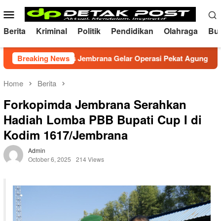
Skip
Mobile
to
Menu
content
Berita
Kriminal
Politik
Pendidikan
Olahraga
Bu
usif, Polres Jembrana Gelar Operasi Pekat Agung 2026
Breaking News
Home
Berita
Forkopimda Jembrana Serahkan
Hadiah Lomba PBB Bupati Cup I di
Kodim 1617/Jembrana
Admin
October 6, 2025
214 Views