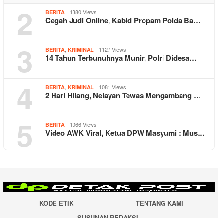
2
1380 Views
BERITA
Cegah Judi Online, Kabid Propam Polda Ba…
3
,
1127 Views
BERITA
KRIMINAL
14 Tahun Terbunuhnya Munir, Polri Didesa…
4
,
1081 Views
BERITA
KRIMINAL
2 Hari Hilang, Nelayan Tewas Mengambang …
5
1066 Views
BERITA
Video AWK Viral, Ketua DPW Masyumi : Mus…
KODE ETIK
TENTANG KAMI
SUSUNAN REDAKSI