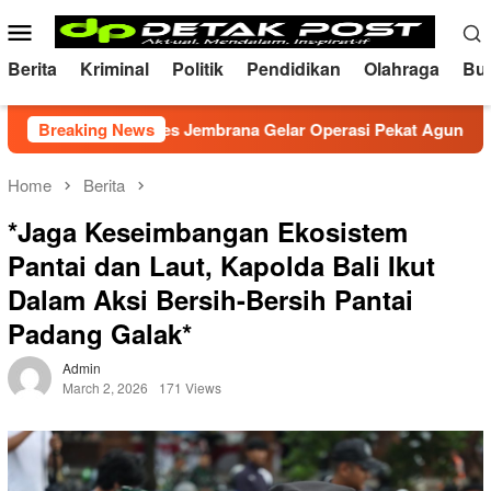
Skip
Mobile
to
Menu
content
Berita
Kriminal
Politik
Pendidikan
Olahraga
Bu
ondusif, Polres Jembrana Gelar Operasi Pekat Agung 2026
Breaking News
Home
Berita
*Jaga Keseimbangan Ekosistem
Pantai dan Laut, Kapolda Bali Ikut
Dalam Aksi Bersih-Bersih Pantai
Padang Galak*
Admin
March 2, 2026
171 Views