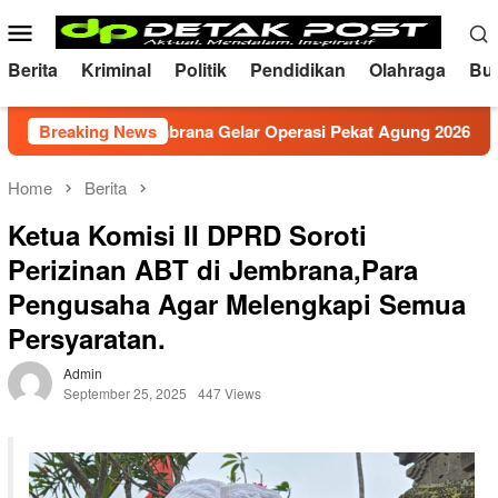
Skip
Mobile
to
Menu
content
Berita
Kriminal
Politik
Pendidikan
Olahraga
Bu
 Polres Jembrana Gelar Operasi Pekat Agung 2026
Breaking News
Mem
Home
Berita
Ketua Komisi II DPRD Soroti
Perizinan ABT di Jembrana,Para
Pengusaha Agar Melengkapi Semua
Persyaratan.
Admin
September 25, 2025
447 Views