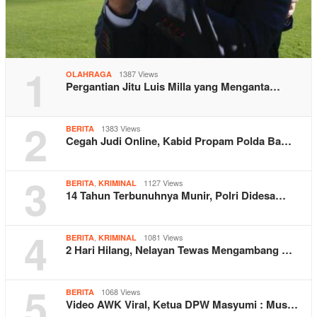
1
1387 Views
OLAHRAGA
Pergantian Jitu Luis Milla yang Menganta…
2
1383 Views
BERITA
Cegah Judi Online, Kabid Propam Polda Ba…
3
,
1127 Views
BERITA
KRIMINAL
14 Tahun Terbunuhnya Munir, Polri Didesa…
4
,
1081 Views
BERITA
KRIMINAL
2 Hari Hilang, Nelayan Tewas Mengambang …
5
1068 Views
BERITA
Video AWK Viral, Ketua DPW Masyumi : Mus…