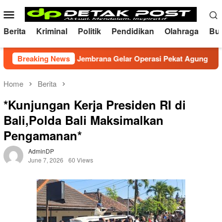
Skip
Mobile
to
Menu
content
Berita
Kriminal
Politik
Pendidikan
Olahraga
Bu
dusif, Polres Jembrana Gelar Operasi Pekat Agung 2026
Breaking News
Home
Berita
*Kunjungan Kerja Presiden RI di
Bali,Polda Bali Maksimalkan
Pengamanan*
AdminDP
June 7, 2026
60 Views