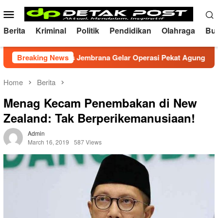
Skip
Mobile
to
Menu
content
Berita
Kriminal
Politik
Pendidikan
Olahraga
Bu
usif, Polres Jembrana Gelar Operasi Pekat Agung 2026
Breaking News
Home
Berita
Menag Kecam Penembakan di New
Zealand: Tak Berperikemanusiaan!
Admin
March 16, 2019
587 Views