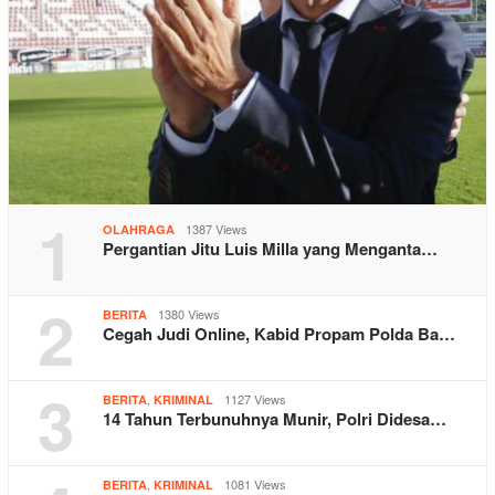
1
1387 Views
OLAHRAGA
Pergantian Jitu Luis Milla yang Menganta…
2
1380 Views
BERITA
Cegah Judi Online, Kabid Propam Polda Ba…
3
,
1127 Views
BERITA
KRIMINAL
14 Tahun Terbunuhnya Munir, Polri Didesa…
,
1081 Views
BERITA
KRIMINAL