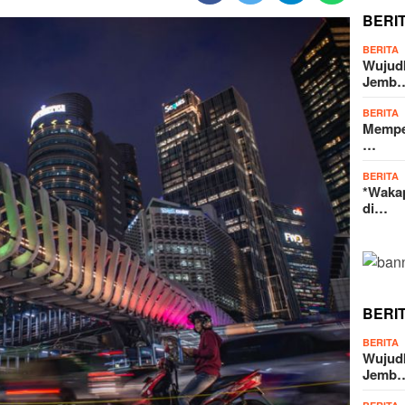
BERI
BERITA
Wujud
Jemb
BERITA
Memper
…
BERITA
*Wakap
di…
BERI
BERITA
Wujud
Jemb