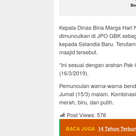
Be
Kepala Dinas Bina Marga Hari 
dimunculkan di JPO GBK sebaga
kepada Selandia Baru. Teruta
masjid tersebut.
“Ini sesuai dengan arahan Pak 
(16/3/2019).
Pemunculan warna-warna bender
Jumat (15/3) malam. Kombinasi
merah, biru, dan putih.
Post Views:
578
BACA JUGA
14 Tahun Terbun