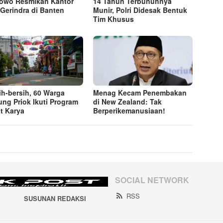
owo Resmikan Kantor
14 Tahun Terbunuhnya
Gerindra di Banten
Munir, Polri Didesak Bentuk
Tim Khusus
ih-bersih, 60 Warga
Menag Kecam Penembakan
ung Priok Ikuti Program
di New Zealand: Tak
t Karya
Berperikemanusiaan!
SOCIAL NETWORK
RSS
SUSUNAN REDAKSI