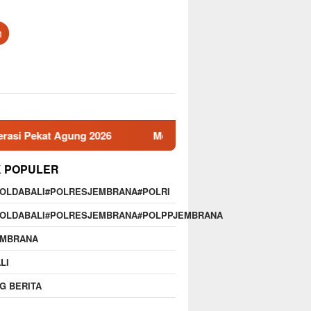
h
ung 2026
Memperkuat Profesionalisme,Disiplin,dan Bud
K POPULER
POLDABALI#POLRESJEMBRANA#POLRI
POLDABALI#POLRESJEMBRANA#POLPPJEMBRANA
EMBRANA
LI
G BERITA