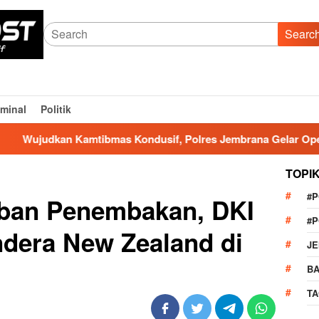
Searc
iminal
Politik
 Kamtibmas Kondusif, Polres Jembrana Gelar Operasi Pekat Ag
TOPI
#
rban Penembakan, DKI
#
dera New Zealand di
J
BA
TA