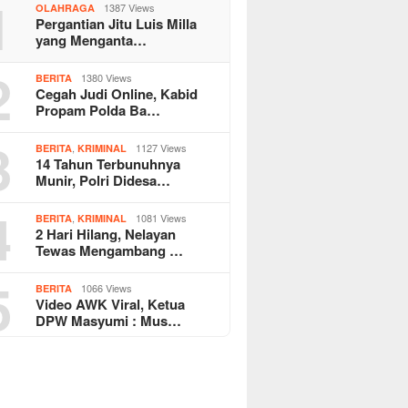
1
1387 Views
OLAHRAGA
Pergantian Jitu Luis Milla
yang Menganta…
2
1380 Views
BERITA
Cegah Judi Online, Kabid
Propam Polda Ba…
3
,
1127 Views
BERITA
KRIMINAL
14 Tahun Terbunuhnya
Munir, Polri Didesa…
4
,
1081 Views
BERITA
KRIMINAL
2 Hari Hilang, Nelayan
Tewas Mengambang …
5
1066 Views
BERITA
Video AWK Viral, Ketua
DPW Masyumi : Mus…