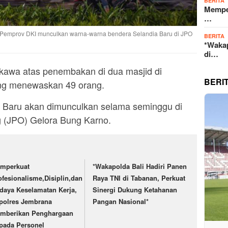
BERITA
Memper
…
Pemprov DKI munculkan warna-warna bendera Selandia Baru di JPO
BERITA
*Wakap
di…
kawa atas penembakan di dua masjid di
BERI
ang menewaskan 49 orang.
 Baru akan dimunculkan selama seminggu di
 (JPO) Gelora Bung Karno.
mperkuat
*Wakapolda Bali Hadiri Panen
ofesionalisme,Disiplin,dan
Raya TNI di Tabanan, Perkuat
daya Keselamatan Kerja,
Sinergi Dukung Ketahanan
polres Jembrana
Pangan Nasional*
mberikan Penghargaan
pada Personel