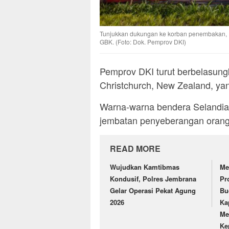
Tunjukkan dukungan ke korban penembakan, 
GBK. (Foto: Dok. Pemprov DKI)
Pemprov DKI turut berbelasung
Christchurch, New Zealand, y
Warna-warna bendera Selandia
jembatan penyeberangan orang
READ MORE
Wujudkan Kamtibmas
Me
Kondusif, Polres Jembrana
Pr
Gelar Operasi Pekat Agung
Bu
2026
Ka
Me
Ke