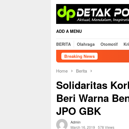
Skip
to
content
ADD A MENU
BERITA
Olahraga
Otomotif
Kr
Breaking News
Wujudkan
Home
Berita
Solidaritas Ko
Beri Warna Ben
JPO GBK
Admin
March 16, 2019
578 Views