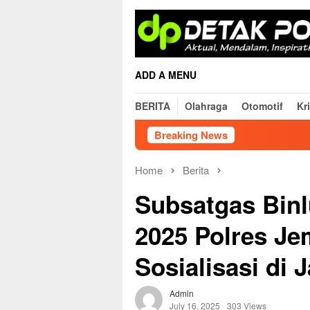
Skip
to
content
ADD A MENU
BERITA
Olahraga
Otomotif
Kr
Breaking News
Home
Berita
Subsatgas Bin
2025 Polres J
Sosialisasi di 
Admin
July 16, 2025
303 Views