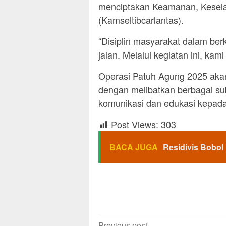
menciptakan Keamanan, Keselam
(Kamseltibcarlantas).
“Disiplin masyarakat dalam be
jalan. Melalui kegiatan ini, ka
Operasi Patuh Agung 2025 akan
dengan melibatkan berbagai su
komunikasi dan edukasi kepad
Post Views:
303
BACA JUGA
Residivis Bobol
Previous post