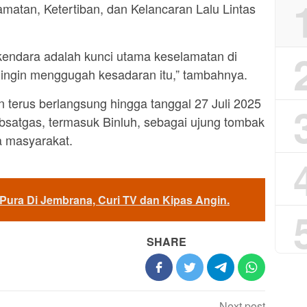
atan, Ketertiban, dan Kelancaran Lalu Lintas
rkendara adalah kunci utama keselamatan di
mi ingin menggugah kesadaran itu,” tambahnya.
 terus berlangsung hingga tanggal 27 Juli 2025
bsatgas, termasuk Binluh, sebagai ujung tombak
a masyarakat.
 Pura Di Jembrana, Curi TV dan Kipas Angin.
SHARE
Next post