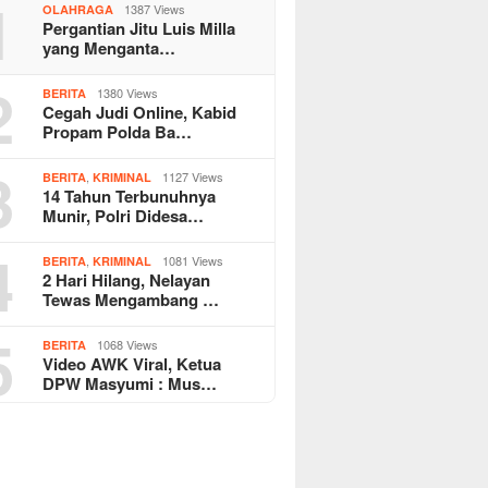
1
1387 Views
OLAHRAGA
Pergantian Jitu Luis Milla
yang Menganta…
2
1380 Views
BERITA
Cegah Judi Online, Kabid
Propam Polda Ba…
3
,
1127 Views
BERITA
KRIMINAL
14 Tahun Terbunuhnya
Munir, Polri Didesa…
4
,
1081 Views
BERITA
KRIMINAL
2 Hari Hilang, Nelayan
Tewas Mengambang …
5
1068 Views
BERITA
Video AWK Viral, Ketua
DPW Masyumi : Mus…