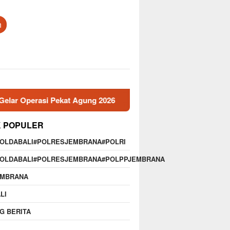
h
rasi Pekat Agung 2026
Memperkuat Profesionalisme,Di
K POPULER
POLDABALI#POLRESJEMBRANA#POLRI
POLDABALI#POLRESJEMBRANA#POLPPJEMBRANA
EMBRANA
LI
G BERITA