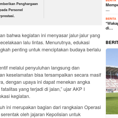
BERITA
mberikan Penghargaan
Memper
…
pada Personel
rprestasi.
BERITA
*Wakap
di…
 bahwa kegiatan ini menyasar jalur-jalur yang
ecelakaan lalu lintas. Menurutnya, edukasi
BERI
gkah penting untuk menciptakan budaya berlalu
ntif melalui penyuluhan langsung dan
n keselamatan bisa tersampaikan secara masif
a, dengan upaya ini dapat menekan angka
talitas yang terjadi di jalan,” ujar AKP I
okasi kegiatan.
uh ini merupakan bagian dari rangkaian Operasi
serentak oleh jajaran Kepolisian untuk