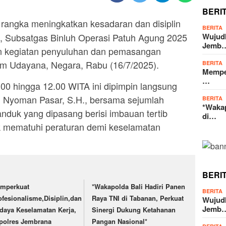
BERI
rangka meningkatkan kesadaran dan disiplin
BERITA
Wujud
s, Subsatgas Binluh Operasi Patuh Agung 2025
Jemb
n kegiatan penyuluhan dan pemasangan
m Udayana, Negara, Rabu (16/7/2025).
BERITA
Memper
…
.00 hingga 12.00 WITA ini dipimpin langsung
I Nyoman Pasar, S.H., bersama sejumlah
BERITA
*Wakap
nduk yang dipasang berisi imbauan tertib
di…
tuk mematuhi peraturan demi keselamatan
BERI
mperkuat
*Wakapolda Bali Hadiri Panen
BERITA
ofesionalisme,Disiplin,dan
Raya TNI di Tabanan, Perkuat
Wujud
Jemb
daya Keselamatan Kerja,
Sinergi Dukung Ketahanan
polres Jembrana
Pangan Nasional*