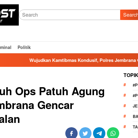
Searc
iminal
Politik
Wujudkan Kamtibmas Kondusif, Polres Jembrana Gelar Ope
TOPI
#
luh Ops Patuh Agung
#
embrana Gencar
J
Jalan
BA
TA