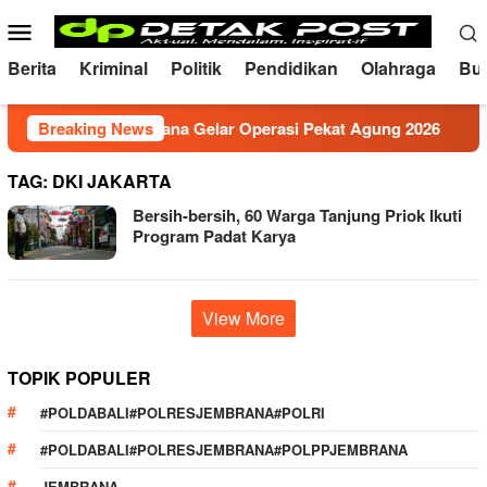
Skip
Mobile
to
Menu
content
Berita
Kriminal
Politik
Pendidikan
Olahraga
Bu
if, Polres Jembrana Gelar Operasi Pekat Agung 2026
Breaking News
M
TAG:
DKI JAKARTA
Bersih-bersih, 60 Warga Tanjung Priok Ikuti
Program Padat Karya
View More
TOPIK POPULER
#POLDABALI#POLRESJEMBRANA#POLRI
#POLDABALI#POLRESJEMBRANA#POLPPJEMBRANA
JEMBRANA