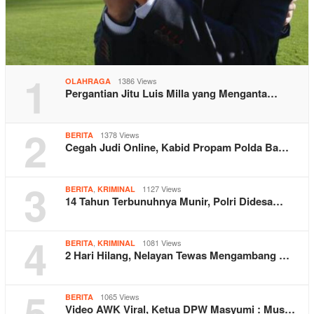
1
1386 Views
OLAHRAGA
Pergantian Jitu Luis Milla yang Menganta…
2
1378 Views
BERITA
Cegah Judi Online, Kabid Propam Polda Ba…
3
,
1127 Views
BERITA
KRIMINAL
14 Tahun Terbunuhnya Munir, Polri Didesa…
4
,
1081 Views
BERITA
KRIMINAL
2 Hari Hilang, Nelayan Tewas Mengambang …
5
1065 Views
BERITA
Video AWK Viral, Ketua DPW Masyumi : Mus…