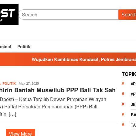
Searc
iminal
Politik
Wujudkan Kamtibmas Kondusif, Polres Jembrana Gelar 
TOPI
,
admin
May 27, 2025
#
A
POLITIK
hirin Bantah Muswilub PPP Bali Tak Sah
#
(Dpost) – Ketua Terpilih Dewan Pimpinan Wilayah
J
) Partai Persatuan Pembangunan (PPP) Bali,
rin, […]
BA
TA
View More