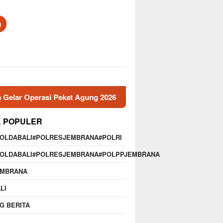
h
Operasi Pekat Agung 2026
Memperkuat Profesionalisme,
K POPULER
POLDABALI#POLRESJEMBRANA#POLRI
POLDABALI#POLRESJEMBRANA#POLPPJEMBRANA
EMBRANA
LI
G BERITA