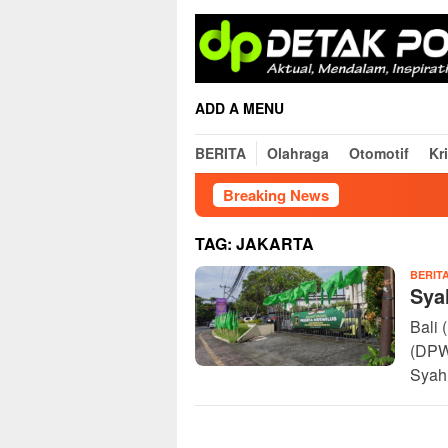
Skip
to
content
ADD A MENU
BERITA
Olahraga
Otomotif
Kr
Breaking News
TAG:
JAKARTA
BERIT
Sya
Bali 
(DPW
Syahi