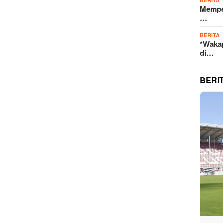
BERITA
Memper
…
BERITA
*Wakap
di…
BERI