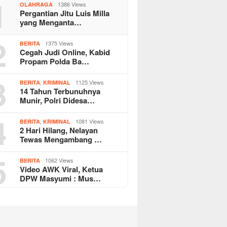
1
1386 Views
OLAHRAGA
Pergantian Jitu Luis Milla
yang Menganta…
2
1375 Views
BERITA
Cegah Judi Online, Kabid
Propam Polda Ba…
3
,
1125 Views
BERITA
KRIMINAL
14 Tahun Terbunuhnya
Munir, Polri Didesa…
4
,
1081 Views
BERITA
KRIMINAL
2 Hari Hilang, Nelayan
Tewas Mengambang …
5
1062 Views
BERITA
Video AWK Viral, Ketua
DPW Masyumi : Mus…