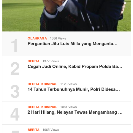
1
1386 Views
OLAHRAGA
Pergantian Jitu Luis Milla yang Menganta…
2
1377 Views
BERITA
Cegah Judi Online, Kabid Propam Polda Ba…
3
,
1126 Views
BERITA
KRIMINAL
14 Tahun Terbunuhnya Munir, Polri Didesa…
4
,
1081 Views
BERITA
KRIMINAL
2 Hari Hilang, Nelayan Tewas Mengambang …
1065 Views
BERITA