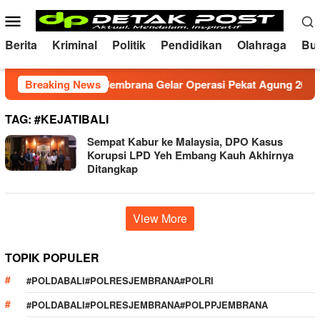
Skip
Mobile
to
Menu
content
Berita
Kriminal
Politik
Pendidikan
Olahraga
Bu
ondusif, Polres Jembrana Gelar Operasi Pekat Agung 2026
Breaking News
TAG:
#KEJATIBALI
Sempat Kabur ke Malaysia, DPO Kasus
Korupsi LPD Yeh Embang Kauh Akhirnya
Ditangkap
View More
TOPIK POPULER
#POLDABALI#POLRESJEMBRANA#POLRI
#POLDABALI#POLRESJEMBRANA#POLPPJEMBRANA