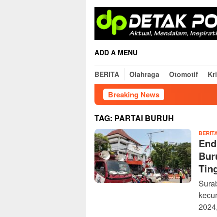
Skip
to
content
ADD A MENU
BERITA
Olahraga
Otomotif
Kr
Breaking News
TAG:
PARTAI BURUH
BERIT
End
Bur
Tin
Sura
kecu
2024,