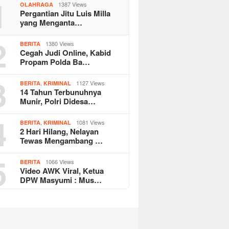
1
1387 Views
OLAHRAGA
Pergantian Jitu Luis Milla
yang Menganta…
2
1380 Views
BERITA
Cegah Judi Online, Kabid
Propam Polda Ba…
3
,
1127 Views
BERITA
KRIMINAL
14 Tahun Terbunuhnya
Munir, Polri Didesa…
4
,
1081 Views
BERITA
KRIMINAL
2 Hari Hilang, Nelayan
Tewas Mengambang …
5
1066 Views
BERITA
Video AWK Viral, Ketua
DPW Masyumi : Mus…