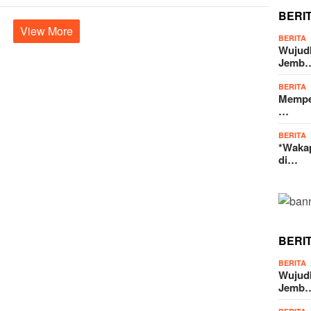
BERI
View More
BERITA
Wujud
Jemb
BERITA
Memper
…
BERITA
*Wakap
di…
BERI
BERITA
Wujud
Jemb