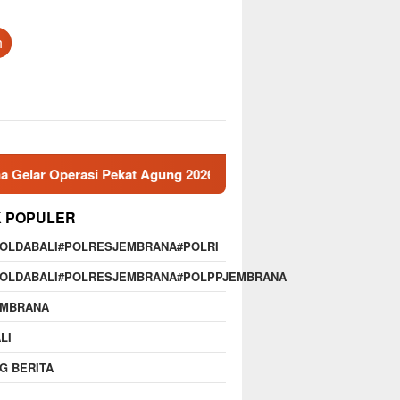
h
 Operasi Pekat Agung 2026
Memperkuat Profesionalisme
K POPULER
POLDABALI#POLRESJEMBRANA#POLRI
POLDABALI#POLRESJEMBRANA#POLPPJEMBRANA
EMBRANA
LI
G BERITA