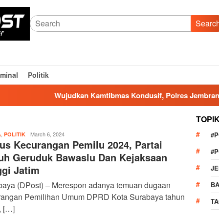
Searc
iminal
Politik
Wujudkan Kamtibmas Kondusif, Polres Jembrana Gelar
TOPI
,
admin
March 6, 2024
#
A
POLITIK
us Kecurangan Pemilu 2024, Partai
#
uh Geruduk Bawaslu Dan Kejaksaan
ggi Jatim
J
baya (DPost) – Merespon adanya temuan dugaan
BA
rangan Pemilihan Umum DPRD Kota Surabaya tahun
TA
 […]