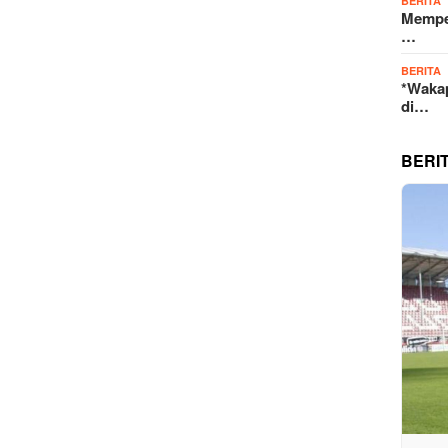
BERITA
Memper
…
BERITA
*Wakap
di…
BERI