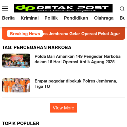
Skip
Mobile
to
Menu
content
Berita
Kriminal
Politik
Pendidikan
Olahraga
Bu
s Kondusif, Polres Jembrana Gelar Operasi Pekat Agung 2026
Breaking News
TAG:
PENCEGAHAN NARKOBA
Polda Bali Amankan 149 Pengedar Narkoba
dalam 16 Hari Operasi Antik Agung 2025
Empat pegedar dibekuk Polres Jembrana,
Tiga TO
View More
TOPIK POPULER