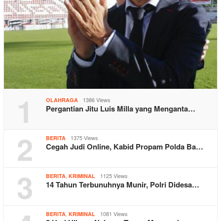
1
1386 Views
OLAHRAGA
Pergantian Jitu Luis Milla yang Menganta…
2
1375 Views
BERITA
Cegah Judi Online, Kabid Propam Polda Ba…
3
,
1125 Views
BERITA
KRIMINAL
14 Tahun Terbunuhnya Munir, Polri Didesa…
,
1081 Views
BERITA
KRIMINAL