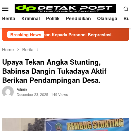
Skip
Mobile
to
Menu
content
Berita
Kriminal
Politik
Pendidikan
Olahraga
Bu
an Penghargaan Kepada Personel Berprestasi.
Breaking News
*Wakapol
Home
Berita
Upaya Tekan Angka Stunting,
Babinsa Dangin Tukadaya Aktif
Berikan Pendampingan Desa.
Admin
December 23, 2025
149 Views