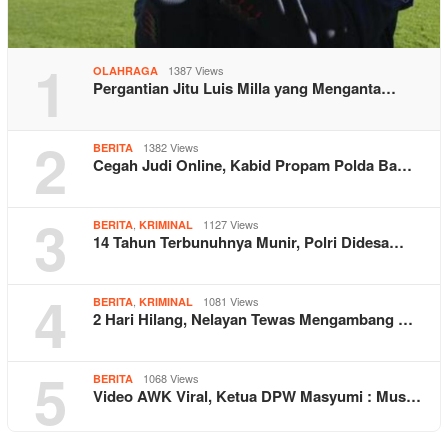
1
1387 Views
OLAHRAGA
Pergantian Jitu Luis Milla yang Menganta…
2
1382 Views
BERITA
Cegah Judi Online, Kabid Propam Polda Ba…
3
,
1127 Views
BERITA
KRIMINAL
14 Tahun Terbunuhnya Munir, Polri Didesa…
4
,
1081 Views
BERITA
KRIMINAL
2 Hari Hilang, Nelayan Tewas Mengambang …
5
1068 Views
BERITA
Video AWK Viral, Ketua DPW Masyumi : Mus…