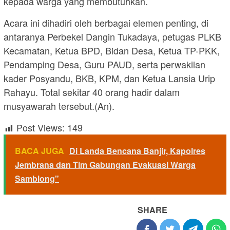
kepada warga yang membutuhkan.
Acara ini dihadiri oleh berbagai elemen penting, di
antaranya Perbekel Dangin Tukadaya, petugas PLKB
Kecamatan, Ketua BPD, Bidan Desa, Ketua TP-PKK,
Pendamping Desa, Guru PAUD, serta perwakilan
kader Posyandu, BKB, KPM, dan Ketua Lansia Urip
Rahayu. Total sekitar 40 orang hadir dalam
musyawarah tersebut.(An).
Post Views:
149
BACA JUGA
Di Landa Bencana Banjir, Kapolres
Jembrana dan Tim Gabungan Evakuasi Warga
Samblong"
SHARE