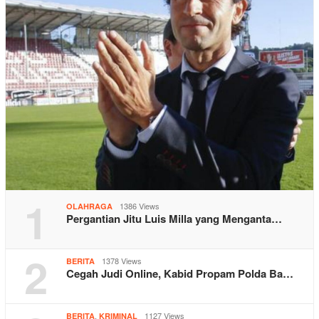
1
1386 Views
OLAHRAGA
Pergantian Jitu Luis Milla yang Menganta…
2
1378 Views
BERITA
Cegah Judi Online, Kabid Propam Polda Ba…
,
1127 Views
BERITA
KRIMINAL