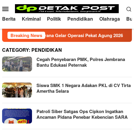
Skip
Mobile
to
Menu
content
Berita
Kriminal
Politik
Pendidikan
Olahraga
Bu
if, Polres Jembrana Gelar Operasi Pekat Agung 2026
Breaking News
CATEGORY:
PENDIDIKAN
Cegah Penyebaran PMK, Polres Jembrana
Bantu Edukasi Peternak
Siswa SMK 1 Negara Adakan PKL di CV Tirta
Amertha Selara
Patroli Siber Satgas Ops Cipkon Ingatkan
Ancaman Pidana Penebar Kebencian SARA