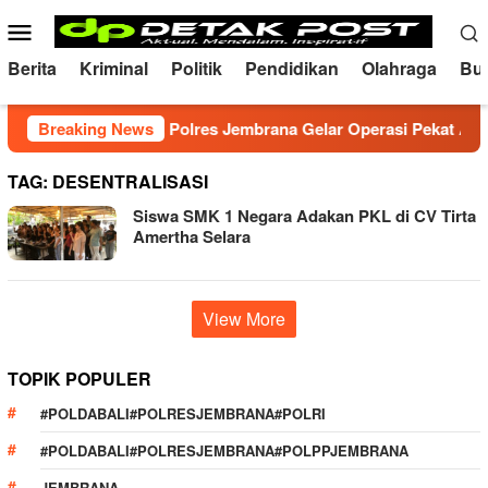
Skip
Mobile
to
Menu
content
Berita
Kriminal
Politik
Pendidikan
Olahraga
Bu
tibmas Kondusif, Polres Jembrana Gelar Operasi Pekat Agung 
Breaking News
TAG:
DESENTRALISASI
Siswa SMK 1 Negara Adakan PKL di CV Tirta
Amertha Selara
View More
TOPIK POPULER
#POLDABALI#POLRESJEMBRANA#POLRI
#POLDABALI#POLRESJEMBRANA#POLPPJEMBRANA
JEMBRANA