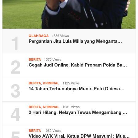
1
1386 Views
OLAHRAGA
Pergantian Jitu Luis Milla yang Menganta…
2
1375 Views
BERITA
Cegah Judi Online, Kabid Propam Polda Ba…
3
,
1125 Views
BERITA
KRIMINAL
14 Tahun Terbunuhnya Munir, Polri Didesa…
4
,
1081 Views
BERITA
KRIMINAL
2 Hari Hilang, Nelayan Tewas Mengambang …
5
1062 Views
BERITA
Video AWK Viral, Ketua DPW Masyumi : Mus…