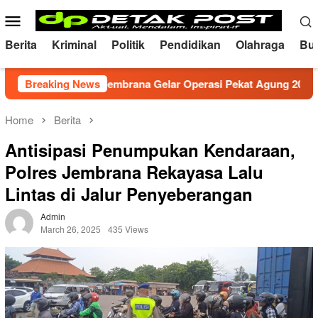
Skip
Mobile
to
Menu
content
Berita
Kriminal
Politik
Pendidikan
Olahraga
Bu
f, Polres Jembrana Gelar Operasi Pekat Agung 2026
Breaking News
M
Home
Berita
Antisipasi Penumpukan Kendaraan,
Polres Jembrana Rekayasa Lalu
Lintas di Jalur Penyeberangan
Admin
March 26, 2025
435 Views