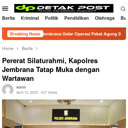
Skip
Mobile
to
Menu
content
Berita
Kriminal
Politik
Pendidikan
Olahraga
Bu
, Polres Jembrana Gelar Operasi Pekat Agung 2026
Breaking News
Me
Home
Berita
Pererat Silaturahmi, Kapolres
Jembrana Tatap Muka dengan
Wartawan
Admin
April 12, 2025
437 Views