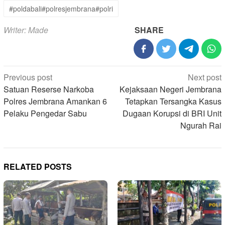
#poldabali#polresjembrana#polri
Writer: Made
SHARE
Post
Previous post
Next post
navigation
Satuan Reserse Narkoba
Kejaksaan Negeri Jembrana
Polres Jembrana Amankan 6
Tetapkan Tersangka Kasus
Pelaku Pengedar Sabu
Dugaan Korupsi di BRI Unit
Ngurah Rai
RELATED POSTS